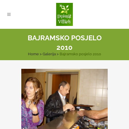
BAJRAMSKO POSJELO
2010
Home
>
Galerija
>
Bajramsko posjelo 2010